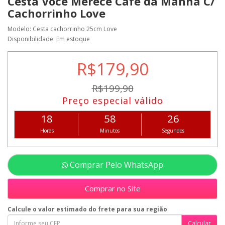
Cesta Você Merece Café da Manhã C/
Cachorrinho Love
Modelo: Cesta cachorrinho 25cm Love
Disponibilidade: Em estoque
R$179,90
R$199,90
Preço especial válido
18
58
26
Horas
Minutos
Segundos
Comprar Pelo WhatsApp
Comprar no Site
Calcule o valor estimado do frete para sua região