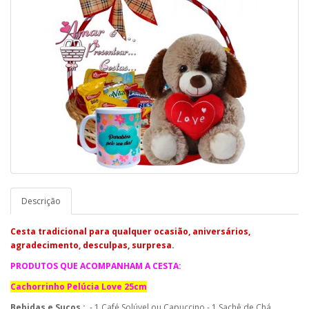
Descrição
Cesta tradicional para qualquer ocasião, aniversários,
agradecimento, desculpas, surpresa.
PRODUTOS QUE ACOMPANHAM A CESTA:
Cachorrinho Pelúcia Love 25cm
Bebidas e Sucos :
-
1 Café Solúvel ou Capuccino
- 1 Sachê de Chá