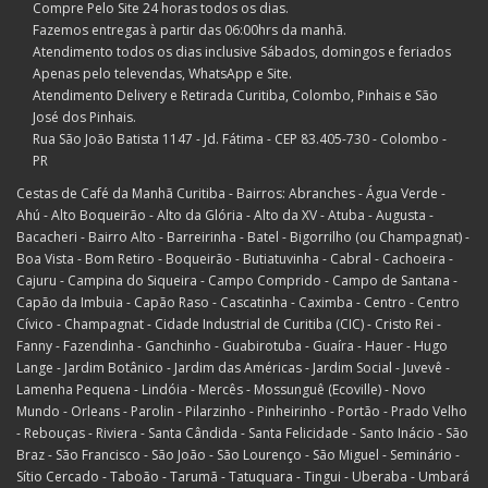
Compre Pelo Site 24 horas todos os dias.
Fazemos entregas à partir das 06:00hrs da manhã.
Atendimento todos os dias inclusive Sábados, domingos e feriados
Apenas pelo televendas, WhatsApp e Site.
Atendimento Delivery e Retirada Curitiba, Colombo, Pinhais e São
José dos Pinhais.
Rua São João Batista 1147 - Jd. Fátima - CEP 83.405-730 - Colombo -
PR
Cestas de Café da Manhã Curitiba - Bairros: Abranches - Água Verde -
Ahú - Alto Boqueirão - Alto da Glória - Alto da XV - Atuba - Augusta -
Bacacheri - Bairro Alto - Barreirinha - Batel - Bigorrilho (ou Champagnat) -
Boa Vista - Bom Retiro - Boqueirão - Butiatuvinha - Cabral - Cachoeira -
Cajuru - Campina do Siqueira - Campo Comprido - Campo de Santana -
Capão da Imbuia - Capão Raso - Cascatinha - Caximba - Centro - Centro
Cívico - Champagnat - Cidade Industrial de Curitiba (CIC) - Cristo Rei -
Fanny - Fazendinha - Ganchinho - Guabirotuba - Guaíra - Hauer - Hugo
Lange - Jardim Botânico - Jardim das Américas - Jardim Social - Juvevê -
Lamenha Pequena - Lindóia - Mercês - Mossunguê (Ecoville) - Novo
Mundo - Orleans - Parolin - Pilarzinho - Pinheirinho - Portão - Prado Velho
- Rebouças - Riviera - Santa Cândida - Santa Felicidade - Santo Inácio - São
Braz - São Francisco - São João - São Lourenço - São Miguel - Seminário -
Sítio Cercado - Taboão - Tarumã - Tatuquara - Tingui - Uberaba - Umbará