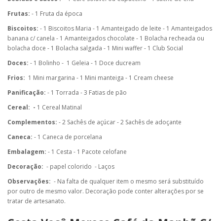
Frutas:
- 1 Fruta da época
Biscoitos:
- 1 Biscoitos Maria
- 1 Amanteigado de leite
- 1 Amanteigados
banana c/ canela
- 1 Amanteigados chocolate
- 1 Bolacha recheada ou
bolacha doce - 1 Bolacha salgada - 1 Mini waffer - 1 Club Social
Doces:
- 1 Bolinho
-
1 Geleia
- 1 Doce ducream
Frios:
1 Mini margarina
- 1 Mini manteiga
- 1 Cream cheese
Panificação:
- 1
Torrada - 3 Fatias de pão
Cereal: -
1 Cereal Matinal
Complementos:
- 2 Sachês de
açúcar - 2 Sachês de adoçante
Caneca:
- 1 Caneca de porcelana
Embalagem:
- 1 Cesta
- 1 Pacote celofane
Decoração:
- papel colorido
- Laços
Observações:
- Na falta de qualquer item o mesmo será substituído
por outro de mesmo valor. Decoração pode conter alterações por se
tratar de artesanato.