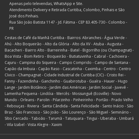
Apenas pelo televendas, WhatsApp e Site.
Atendimento Delivery e Retirada Curitiba, Colombo, Pinhais e São
José dos Pinhais.
Rua São João Batista 1147 - Jd. Fátima - CEP 83.405-730 - Colombo -
PR
Cestas de Café da Manhã Curitiba - Bairros: Abranches - Água Verde -
Ahú - Alto Boqueirão - Alto da Glória - Alto da XV - Atuba - Augusta -
Bacacheri - Bairro Alto - Barreirinha - Batel - Bigorrilho (ou Champagnat) -
Boa Vista - Bom Retiro - Boqueirão - Butiatuvinha - Cabral - Cachoeira -
Cajuru - Campina do Siqueira - Campo Comprido - Campo de Santana -
Capão da Imbuia - Capão Raso - Cascatinha - Caximba - Centro - Centro
Cívico - Champagnat - Cidade Industrial de Curitiba (CIC) - Cristo Rei -
Fanny - Fazendinha - Ganchinho - Guabirotuba - Guaíra - Hauer - Hugo
Lange - Jardim Botânico - Jardim das Américas - Jardim Social - Juvevê -
Lamenha Pequena - Lindóia - Mercês - Mossunguê (Ecoville) - Novo
Mundo - Orleans - Parolin - Pilarzinho - Pinheirinho - Portão - Prado Velho
- Rebouças - Riviera - Santa Cândida - Santa Felicidade - Santo Inácio - São
Braz - São Francisco - São João - São Lourenço - São Miguel - Seminário -
Sítio Cercado - Taboão - Tarumã - Tatuquara - Tingui - Uberaba - Umbará
- Vila Izabel - Vista Alegre - Xaxim