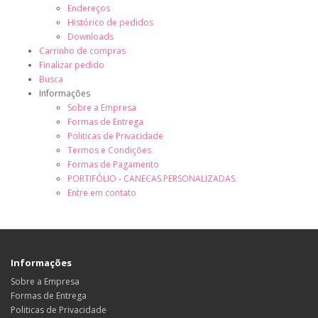
Endereços
Histórico de pedidos
Downloads
Carrinho de compras
Finalizar pedido
Busca
Informações
Sobre a Empresa
Formas de Entrega
Politicas de Privacidade
Termos e Condições
Formas de Pagamento
PORTIFÓLIO - CANECAS PERSONALIZADAS
Entre em contato
Informações
Sobre a Empresa
Formas de Entrega
Politicas de Privacidade