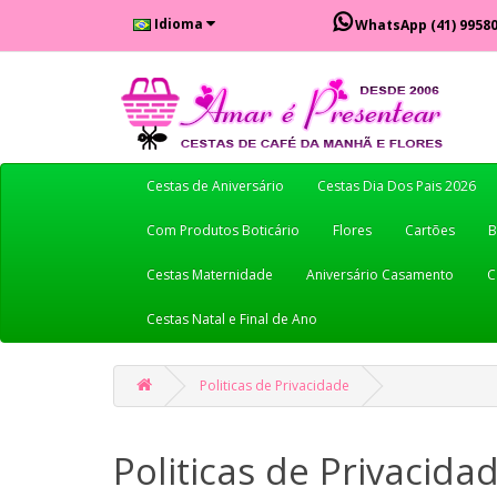
Idioma
WhatsApp
(41) 9958
Cestas de Aniversário
Cestas Dia Dos Pais 2026
Com Produtos Boticário
Flores
Cartões
B
Cestas Maternidade
Aniversário Casamento
C
Cestas Natal e Final de Ano
Politicas de Privacidade
Politicas de Privacida