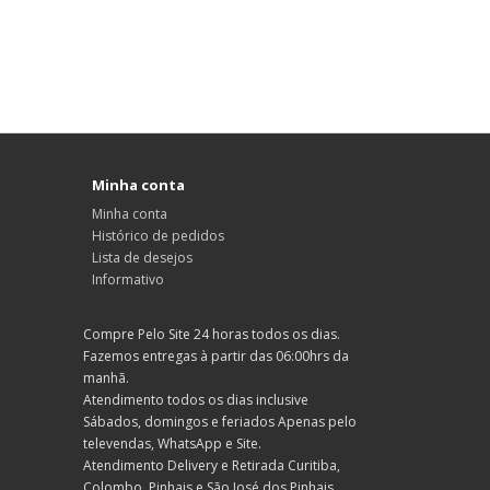
Minha conta
Minha conta
Histórico de pedidos
Lista de desejos
Informativo
Compre Pelo Site 24 horas todos os dias.
Fazemos entregas à partir das 06:00hrs da
manhã.
Atendimento todos os dias inclusive
Sábados, domingos e feriados Apenas pelo
televendas, WhatsApp e Site.
Atendimento Delivery e Retirada Curitiba,
Colombo, Pinhais e São José dos Pinhais.