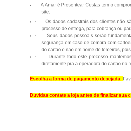
·
A Amar é Presentear Cestas tem o comprom
site.
·
Os dados cadastrais dos clientes não s
processo de entrega, para cobrança ou para
·
Seus dados pessoais serão fundament
segurança em caso de compra com cartões d
do cartão e não em nome de terceiros, poi
·
Durante todo este processo mantemos
diretamente pra a operadora do cartão no
Escolha a forma de pagamento desejada:
Fav
Duvidas contate a loja antes de finalizar su