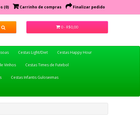
s (0)
Carrinho de compras
Finalizar pedido
0 - R$0,00
ssoas
Cestas Light/Diet
Cestas Happy Hour
de Vinhos
Cestas Times de Futebol
s
Cestas Infantis Guloseimas