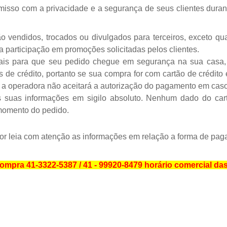
isso com a privacidade e a segurança de seus clientes dura
ão vendidos, trocados ou divulgados para terceiros, exceto q
 participação em promoções solicitadas pelos clientes.
ais para que seu pedido chegue em segurança na sua casa,
e crédito, portanto se sua compra for com cartão de crédito é
s a operadora não aceitará a autorização do pagamento em cas
 suas informações em sigilo absoluto. Nenhum dado do cart
 momento do pedido.
or leia com atenção as informações em relação a forma de pag
a compra 41-3322-5387 / 41 - 99920-8479 horário comercial d