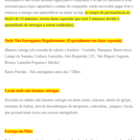
destinatário e não sendo atendido ligara para o comprador e se não for atendido a cesta
retornará para a loja e aguardará o contato do comprador. sendo necessário pagar frete e
remarcar a entrega com antecedência ou retirar na loja.
(o tempo de permanência no
local é de 15 minutos, exceto datas especiais que será 5 minutos devido a
quantidade de entregas a serem realizadas).
Onde Não Entregamos Regularmente: (Especialmente em datas especiais)
(Bairros entrega sob consulta de valores e horários : Caximba, Tatuquara, Bairro novo,
Campo do Santana, Umbará, Ganxinho, Alto Boqueirão, CIC, São Miguel, Augusta,
Riviera, Lamenha Pequena e Taboão)
Bairro Parolim - Não entregamos antes das 7:30hrs.
Locais onde não fazemos entregas:
Em todas as cidades não fazemos entregas em áreas rurais, chácaras, dentro de igrejas,
terminais de ônibus, área de desembarques de aeroportos, rodoviárias, parques e locais
que possam trazer riscos aos nossos entregadores.
Entrega em Mãos