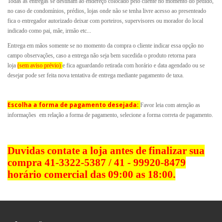
Todas as entregas se destinam ao endereço colocado pelo cliente no momento do pedido,
no caso de condomínios, prédios, lojas onde não se tenha livre acesso ao presenteado
fica o entregador autorizado deixar com porteiros, supervisores ou morador do local
indicado como pai, mãe, irmão etc...
Entrega em mãos somente se no momento da compra o cliente indicar essa opção no
campo observações, caso a entrega não seja bem sucedida o produto retorna para
loja
(sem aviso prévio)
e fica aguardando retirada com horário e data agendado ou se
desejar pode ser feita nova tentativa de entrega mediante pagamento de taxa.
Escolha a forma de pagamento desejada:
Favor leia com atenção as
informações em relação a forma de pagamento, selecione a forma correta de pagamento.
Duvidas contate a loja antes de finalizar sua
compra 41-3322-5387 / 41 - 99920-8479
horário comercial das 09:00 as 18:00.