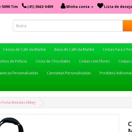
0-5090 Tim
(41) 3663-0409
Minha conta
Lista de desejo
Cestas de Café da Manhã
Baús de Café da Manhã
Cestas Para 2 Pe
ichos de Pelúcia
Cesta de Chocolates
Cestas com Flores
Cestas 
anecas Personalizadas
Camisetas Personalizadas
Produtos Adicionai
a Porta Moedas Mikey
C
M