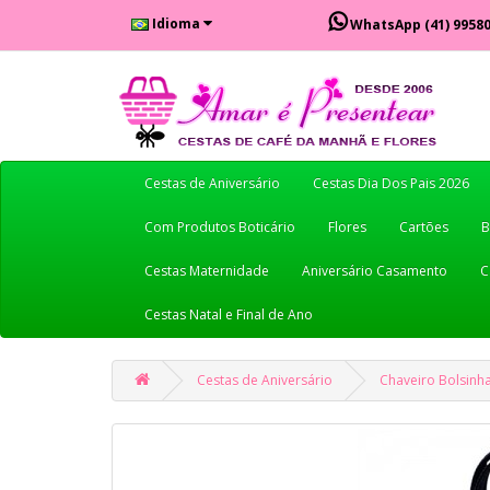
Idioma
WhatsApp
(41) 9958
Cestas de Aniversário
Cestas Dia Dos Pais 2026
Com Produtos Boticário
Flores
Cartões
B
Cestas Maternidade
Aniversário Casamento
C
Cestas Natal e Final de Ano
Cestas de Aniversário
Chaveiro Bolsinh