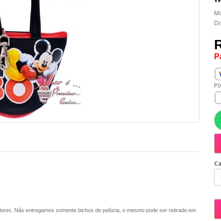
Mo
Di
P
PI
Ca
flores. Não entregamos somente bichos de pelúcia, o mesmo pode ser retirado em