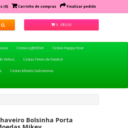
s (0)
Carrinho de compras
Finalizar pedido
0 - R$0,00
ssoas
Cestas Light/Diet
Cestas Happy Hour
de Vinhos
Cestas Times de Futebol
s
Cestas Infantis Guloseimas
haveiro Bolsinha Porta
oedas Mikey